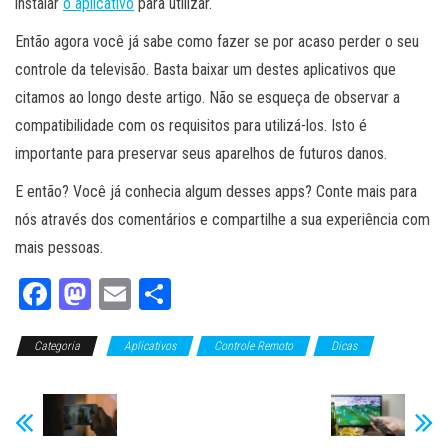
instalar
o aplicativo
para utilizar.
Então agora você já sabe como fazer se por acaso perder o seu
controle da televisão. Basta baixar um destes aplicativos que
citamos ao longo deste artigo. Não se esqueça de observar a
compatibilidade com os requisitos para utilizá-los. Isto é
importante para preservar seus aparelhos de futuros danos.
E então? Você já conhecia algum desses apps? Conte mais para
nós através dos comentários e compartilhe a sua experiência com
mais pessoas.
Fa
M
E
Sh
ce
as
m
ar
Categoria
bo
to
Aplicativos
ail
e
Controle Remoto
Dicas
ok
do
n