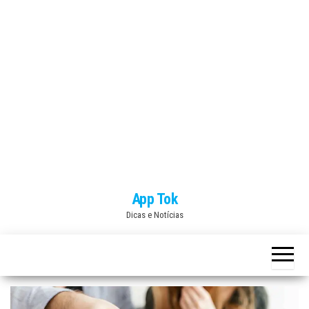
Skip
App Tok
to
Dicas e Notícias
the
content