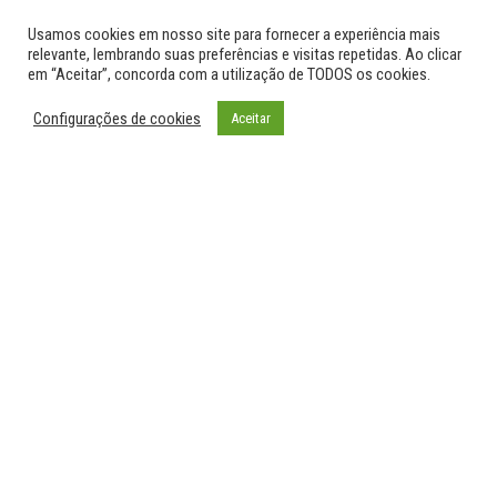
Usamos cookies em nosso site para fornecer a experiência mais
relevante, lembrando suas preferências e visitas repetidas. Ao clicar
em “Aceitar”, concorda com a utilização de TODOS os cookies.
Orgulhosamente mantido com
WordPress
|
Tema:
Envo
Configurações de cookies
Aceitar
Magazine