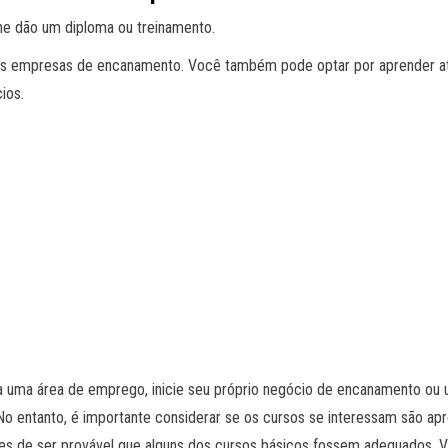
lhe dão um diploma ou treinamento.
as empresas de encanamento. Você também pode optar por aprender atr
ios.
para uma área de emprego, inicie seu próprio negócio de encanamento
o entanto, é importante considerar se os cursos se interessam são apr
es de ser provável que alguns dos cursos básicos fossem adequados. 