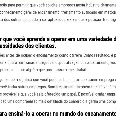
ão para permitir que você solicite empregos nesta indústria altamente 
do conhecimento geral de encanamento, treinamento avançado em método
ma dos outros que podem ser aplicando para a mesma posição. Isso sig
 que você aprenda a operar em uma variedade de
essidades dos clientes.
ões antes de ocupar o encanamento como carreira. Como resultado, é p
er a operar em várias situações e especialização em encanamento, voc
procurando por alguém que possa assumir seu trabalho.
ego também significa que você pode se beneficiar de assumir emprego
e você tenha outros empregos. Bom treinamento também tornará você m
is provável é que você seja oferecido um papel. É possível ganhar empr
dão uma compreensão mais detalhada do comércio e ganha uma compre
para ensiná-lo a operar no mundo do encanamento