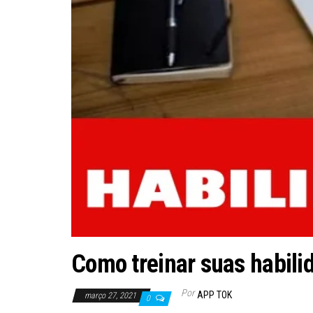
Como treinar suas habil
Por
APP TOK
março 27, 2021
0